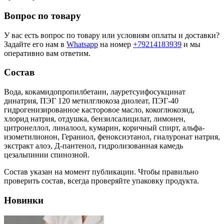
Вопрос по товару
У вас есть вопрос по товару или условиям оплаты и доставки?
Задайте его нам в
Whatsapp
на номер
+79214183939
и мы
оперативно вам ответим.
Состав
Вода, кокамидопропилбетаин, лауретсуифосукцинат
динатрия, ПЭГ 120 метилглюкоза диолеат, ПЭГ-40
гидрогенизированное касторовое масло, кокоглюкозид,
хлорид натрия, отдушка, бензилсалицилат, лимонен,
цитронеллол, линалоол, кумарин, коричный спирт, альфа-
изометилионон, Гераниол, феноксиэтанол, гиалуронат натрия,
экстракт алоэ, Д-пантенол, гидролизованная камедь
цезальпинии спинозной.
Состав указан на момент публикации. Чтобы правильно
проверить состав, всегда проверяйте упаковку продукта.
Новинки