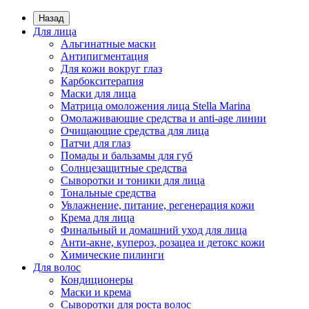
Назад
Для лица
Альгинатные маски
Антипигментация
Для кожи вокруг глаз
Карбокситерапия
Маски для лица
Матрица омоложения лица Stella Marina
Омолаживающие средства и anti-age линии
Очищающие средства для лица
Патчи для глаз
Помады и бальзамы для губ
Солнцезащитные средства
Сыворотки и тоники для лица
Тональные средства
Увлажнение, питание, регенерация кожи
Крема для лица
Финальный и домашний уход для лица
Анти-акне, купероз, розацеа и детокс кожи
Химические пилинги
Для волос
Кондиционеры
Маски и крема
Сыворотки для роста волос