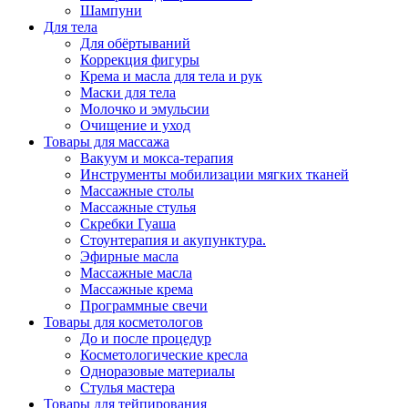
Шампуни
Для тела
Для обёртываний
Коррекция фигуры
Крема и масла для тела и рук
Маски для тела
Молочко и эмульсии
Очищение и уход
Товары для массажа
Вакуум и мокса-терапия
Инструменты мобилизации мягких тканей
Массажные столы
Массажные стулья
Скребки Гуаша
Стоунтерапия и акупунктура.
Эфирные масла
Массажные масла
Массажные крема
Программные свечи
Товары для косметологов
До и после процедур
Косметологические кресла
Одноразовые материалы
Стулья мастера
Товары для тейпирования