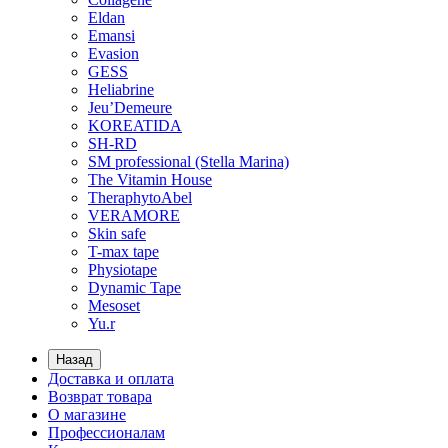
Eldan
Emansi
Evasion
GESS
Heliabrine
Jeu’Demeure
KOREATIDA
SH-RD
SM professional (Stella Marina)
The Vitamin House
TheraphytoAbel
VERAMORE
Skin safe
T-max tape
Physiotape
Dynamic Tape
Mesoset
Yu.r
Назад
Доставка и оплата
Возврат товара
О магазине
Профессионалам