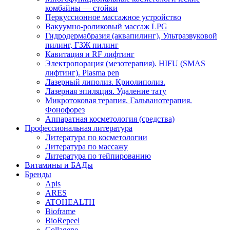
комбайны — стойки
Перкуссионное массажное устройство
Вакуумно-роликовый массаж LPG
Гидродермабразия (аквапилинг), Ультразвуковой
пилинг, ГЗЖ пилинг
Кавитация и RF лифтинг
Электропорация (мезотерапия). HIFU (SMAS
лифтинг). Plasma pen
Лазерный липолиз. Криолиполиз.
Лазерная эпиляция. Удаление тату
Микротоковая терапия. Гальванотерапия.
Фонофорез
Аппаратная косметология (средства)
Профессиональная литература
Литература по косметологии
Литература по массажу
Литература по тейпированию
Витамины и БАДы
Бренды
Apis
ARES
ATOHEALTH
Bioframe
BioRepeel
Collagene