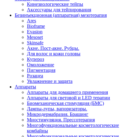
Кинезиологические тейпы
Аксессуары для тейпирования
Безинъекционная (аппаратная) мезотерапия
Ares
Bioframe
Evasion
Mesoset
Skinsafe
Акне. Пост-акне. Рубцы.
Для волос и кожи головы
Купероз
Омоложение
Пигментация
Розацеа
Увлажнение и защита
Аппараты
Аппараты для домашнего применения
Аппараты для световой и LED терапии
Биомеханическая стимуляция (БМС)
Лампы-лупы, вапоризаторы.
Микродермабразия. Брашинг
Миостимуляция. Прессотерапия
Многофункциональные косметологические
комбайны
Многофункциональные косметологические