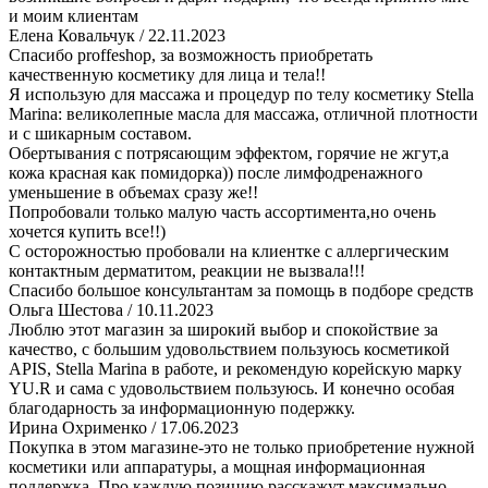
и моим клиентам
Елена Ковальчук
/ 22.11.2023
Спасибо proffeshop, за возможность приобретать
качественную косметику для лица и тела!!
Я использую для массажа и процедур по телу косметику Stella
Marina: великолепные масла для массажа, отличной плотности
и с шикарным составом.
Обертывания с потрясающим эффектом, горячие не жгут,а
кожа красная как помидорка)) после лимфодренажного
уменьшение в объемах сразу же!!
Попробовали только малую часть ассортимента,но очень
хочется купить все!!)
С осторожностью пробовали на клиентке с аллергическим
контактным дерматитом, реакции не вызвала!!!
Спасибо большое консультантам за помощь в подборе средств
Ольга Шестова
/ 10.11.2023
Люблю этот магазин за широкий выбор и спокойствие за
качество, с большим удовольствием пользуюсь косметикой
APIS, Stella Marina в работе, и рекомендую корейскую марку
YU.R и сама с удовольствием пользуюсь. И конечно особая
благодарность за информационную подержку.
Ирина Охрименко
/ 17.06.2023
Покупка в этом магазине-это не только приобретение нужной
косметики или аппаратуры, а мощная информационная
поддержка. Про каждую позицию расскажут максимально