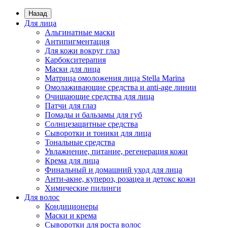
Назад
Для лица
Альгинатные маски
Антипигментация
Для кожи вокруг глаз
Карбокситерапия
Маски для лица
Матрица омоложения лица Stella Marina
Омолаживающие средства и anti-age линии
Очищающие средства для лица
Патчи для глаз
Помады и бальзамы для губ
Солнцезащитные средства
Сыворотки и тоники для лица
Тональные средства
Увлажнение, питание, регенерация кожи
Крема для лица
Финальный и домашний уход для лица
Анти-акне, купероз, розацеа и детокс кожи
Химические пилинги
Для волос
Кондиционеры
Маски и крема
Сыворотки для роста волос