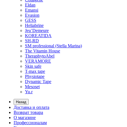
Eldan
Emansi
Evasion
GESS
Heliabrine
Jeu’Demeure
KOREATIDA
SH-RD
SM professional (Stella Marina)
The Vitamin House
TheraphytoAbel
VERAMORE
Skin safe
T-max tape
Physiotape
Dynamic Tape
Mesoset
Yu.r
Назад
Доставка и оплата
Возврат товара
О магазине
Профессионалам