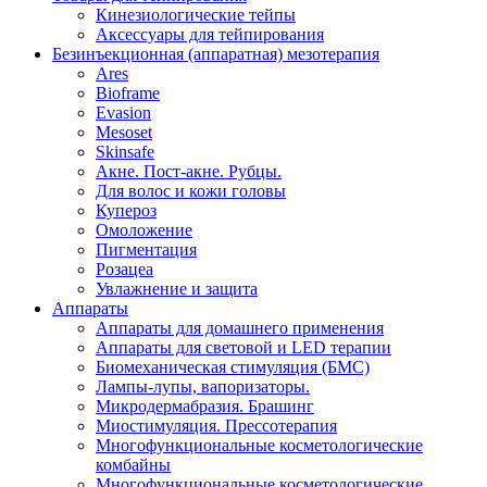
Кинезиологические тейпы
Аксессуары для тейпирования
Безинъекционная (аппаратная) мезотерапия
Ares
Bioframe
Evasion
Mesoset
Skinsafe
Акне. Пост-акне. Рубцы.
Для волос и кожи головы
Купероз
Омоложение
Пигментация
Розацеа
Увлажнение и защита
Аппараты
Аппараты для домашнего применения
Аппараты для световой и LED терапии
Биомеханическая стимуляция (БМС)
Лампы-лупы, вапоризаторы.
Микродермабразия. Брашинг
Миостимуляция. Прессотерапия
Многофункциональные косметологические
комбайны
Многофункциональные косметологические