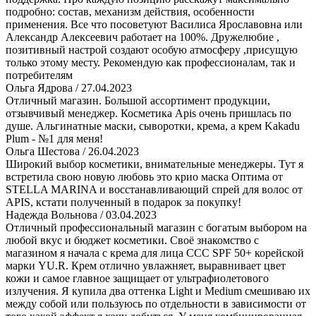
подробно: состав, механизм действия, особенности
применения. Все что посоветуют Василиса Ярославовна или
Александр Алексеевич работает на 100%. Дружелюбие ,
позитивный настрой создают особую атмосферу ,присущую
только этому месту. Рекомендую как профессионалам, так и
потребителям
Ольга Ядрова
/ 27.04.2023
Отличный магазин. Большой ассортимент продукции,
отзывчивый менеджер. Косметика Apis очень пришлась по
душе. Альгинатные маски, сыворотки, крема, а крем Kakadu
Plum - №1 для меня!
Ольга Шестова
/ 26.04.2023
Широкий выбор косметики, внимательные менеджеры. Тут я
встретила свою новую любовь это крио маска Оптима от
STELLA MARINA и восстанавливающий спрей для волос от
АPIS, кстати полученный в подарок за покупку!
Надежда Вольнова
/ 03.04.2023
Отличный профессиональный магазин с богатым выбором на
любой вкус и бюджет косметики. Своё знакомство с
магазином я начала с крема для лица СCС SPF 50+ корейской
марки YU.R. Крем отлично увлажняет, выравнивает цвет
кожи и самое главное защищает от ультрафиолетового
излучения. Я купила два оттенка Light и Medium смешиваю их
между собой или пользуюсь по отдельности в зависимости от