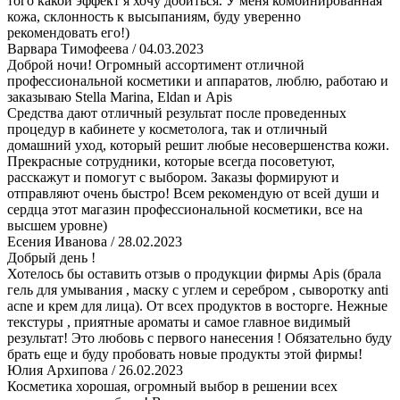
того какой эффект я хочу добиться. У меня комбинированная
кожа, склонность к высыпаниям, буду уверенно
рекомендовать его!)
Варвара Тимофеева
/ 04.03.2023
Доброй ночи! Огромный ассортимент отличной
профессиональной косметики и аппаратов, люблю, работаю и
заказываю Stella Marina, Eldan и Apis
Средства дают отличный результат после проведенных
процедур в кабинете у косметолога, так и отличный
домашний уход, который решит любые несовершенства кожи.
Прекрасные сотрудники, которые всегда посоветуют,
расскажут и помогут с выбором. Заказы формируют и
отправляют очень быстро! Всем рекомендую от всей души и
сердца этот магазин профессиональной косметики, все на
высшем уровне)
Есения Иванова
/ 28.02.2023
Добрый день !
Хотелось бы оставить отзыв о продукции фирмы Apis (брала
гель для умывания , маску с углем и серебром , сыворотку anti
acne и крем для лица). От всех продуктов в восторге. Нежные
текстуры , приятные ароматы и самое главное видимый
результат! Это любовь с первого нанесения ! Обязательно буду
брать еще и буду пробовать новые продукты этой фирмы!
Юлия Архипова
/ 26.02.2023
Косметика хорошая, огромный выбор в решении всех