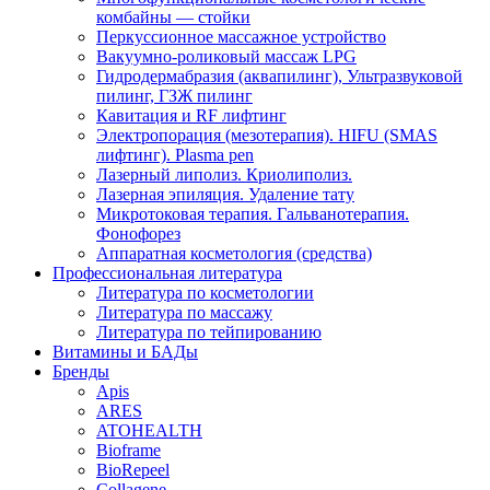
комбайны — стойки
Перкуссионное массажное устройство
Вакуумно-роликовый массаж LPG
Гидродермабразия (аквапилинг), Ультразвуковой
пилинг, ГЗЖ пилинг
Кавитация и RF лифтинг
Электропорация (мезотерапия). HIFU (SMAS
лифтинг). Plasma pen
Лазерный липолиз. Криолиполиз.
Лазерная эпиляция. Удаление тату
Микротоковая терапия. Гальванотерапия.
Фонофорез
Аппаратная косметология (средства)
Профессиональная литература
Литература по косметологии
Литература по массажу
Литература по тейпированию
Витамины и БАДы
Бренды
Apis
ARES
ATOHEALTH
Bioframe
BioRepeel
Collagene