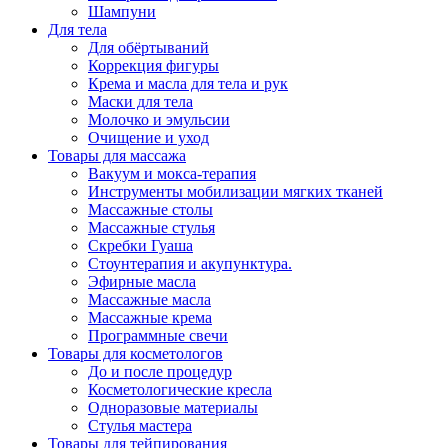
Шампуни
Для тела
Для обёртываний
Коррекция фигуры
Крема и масла для тела и рук
Маски для тела
Молочко и эмульсии
Очищение и уход
Товары для массажа
Вакуум и мокса-терапия
Инструменты мобилизации мягких тканей
Массажные столы
Массажные стулья
Скребки Гуаша
Стоунтерапия и акупунктура.
Эфирные масла
Массажные масла
Массажные крема
Программные свечи
Товары для косметологов
До и после процедур
Косметологические кресла
Одноразовые материалы
Стулья мастера
Товары для тейпирования