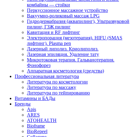
комбайны — стойки
Перкуссионное массажное устройство
Вакуумно-роликовый массаж LPG
Гидродермабразия (аквапилинг), Ультразвуковой
пилинг, ГЗЖ пилинг
Кавитация и RF лифтинг
Электропорация (мезотерапия). HIFU (SMAS
лифтинг). Plasma pen
Лазерный липолиз. Криолиполиз.
Лазерная эпиляция. Удаление тату
Микротоковая терапия. Гальванотерапия.
Фонофорез
Аппаратная косметология (средства)
Профессиональная литература
Литература по косметологии
Литература по массажу
Литература по тейпированию
Витамины и БАДы
Бренды
Apis
ARES
ATOHEALTH
Bioframe
BioRepeel
Collagene