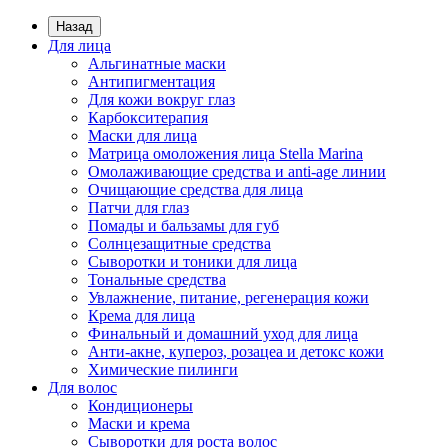
Назад
Для лица
Альгинатные маски
Антипигментация
Для кожи вокруг глаз
Карбокситерапия
Маски для лица
Матрица омоложения лица Stella Marina
Омолаживающие средства и anti-age линии
Очищающие средства для лица
Патчи для глаз
Помады и бальзамы для губ
Солнцезащитные средства
Сыворотки и тоники для лица
Тональные средства
Увлажнение, питание, регенерация кожи
Крема для лица
Финальный и домашний уход для лица
Анти-акне, купероз, розацеа и детокс кожи
Химические пилинги
Для волос
Кондиционеры
Маски и крема
Сыворотки для роста волос