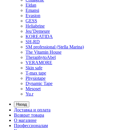
Eldan
Emansi
Evasion
GESS
Heliabrine
Jeu’Demeure
KOREATIDA
SH-RD
SM professional (Stella Marina)
The Vitamin House
TheraphytoAbel
VERAMORE
Skin safe
T-max tape
Physiotape
Dynamic Tape
Mesoset
Yu.r
Назад
Доставка и оплата
Возврат товара
О магазине
Профессионалам