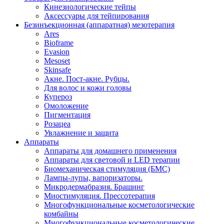
Кинезиологические тейпы
Аксессуары для тейпирования
Безинъекционная (аппаратная) мезотерапия
Ares
Bioframe
Evasion
Mesoset
Skinsafe
Акне. Пост-акне. Рубцы.
Для волос и кожи головы
Купероз
Омоложение
Пигментация
Розацеа
Увлажнение и защита
Аппараты
Аппараты для домашнего применения
Аппараты для световой и LED терапии
Биомеханическая стимуляция (БМС)
Лампы-лупы, вапоризаторы.
Микродермабразия. Брашинг
Миостимуляция. Прессотерапия
Многофункциональные косметологические
комбайны
Многофункциональные косметологические