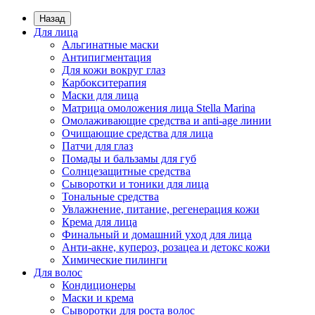
Назад
Для лица
Альгинатные маски
Антипигментация
Для кожи вокруг глаз
Карбокситерапия
Маски для лица
Матрица омоложения лица Stella Marina
Омолаживающие средства и anti-age линии
Очищающие средства для лица
Патчи для глаз
Помады и бальзамы для губ
Солнцезащитные средства
Сыворотки и тоники для лица
Тональные средства
Увлажнение, питание, регенерация кожи
Крема для лица
Финальный и домашний уход для лица
Анти-акне, купероз, розацеа и детокс кожи
Химические пилинги
Для волос
Кондиционеры
Маски и крема
Сыворотки для роста волос