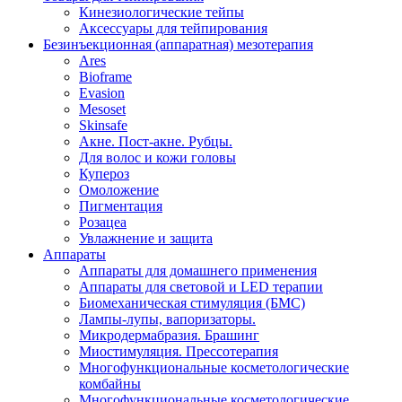
Кинезиологические тейпы
Аксессуары для тейпирования
Безинъекционная (аппаратная) мезотерапия
Ares
Bioframe
Evasion
Mesoset
Skinsafe
Акне. Пост-акне. Рубцы.
Для волос и кожи головы
Купероз
Омоложение
Пигментация
Розацеа
Увлажнение и защита
Аппараты
Аппараты для домашнего применения
Аппараты для световой и LED терапии
Биомеханическая стимуляция (БМС)
Лампы-лупы, вапоризаторы.
Микродермабразия. Брашинг
Миостимуляция. Прессотерапия
Многофункциональные косметологические
комбайны
Многофункциональные косметологические