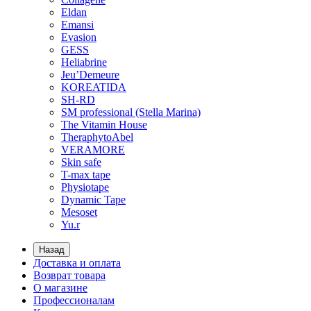
Eldan
Emansi
Evasion
GESS
Heliabrine
Jeu’Demeure
KOREATIDA
SH-RD
SM professional (Stella Marina)
The Vitamin House
TheraphytoAbel
VERAMORE
Skin safe
T-max tape
Physiotape
Dynamic Tape
Mesoset
Yu.r
Назад
Доставка и оплата
Возврат товара
О магазине
Профессионалам