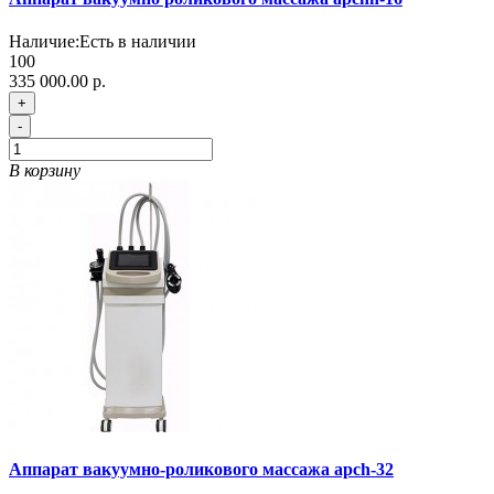
Наличие:
Есть в наличии
100
335 000.00 р.
+
-
В корзину
Аппарат вакуумно-роликового массажа apch-32