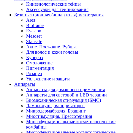
Кинезиологические тейпы
Аксессуары для тейпирования
Безинъекционная (аппаратная) мезотерапия
Ares
Bioframe
Evasion
Mesoset
Skinsafe
Акне. Пост-акне. Рубцы.
Для волос и кожи головы
Купероз
Омоложение
Пигментация
Розацеа
Увлажнение и защита
Аппараты
Аппараты для домашнего применения
Аппараты для световой и LED терапии
Биомеханическая стимуляция (БМС)
Лампы-лупы, вапоризаторы.
Микродермабразия. Брашинг
Миостимуляция. Прессотерапия
Многофункциональные косметологические
комбайны
Многофункциональные косметологические