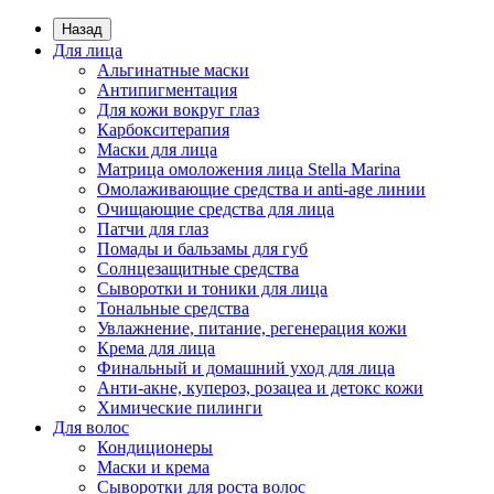
Назад
Для лица
Альгинатные маски
Антипигментация
Для кожи вокруг глаз
Карбокситерапия
Маски для лица
Матрица омоложения лица Stella Marina
Омолаживающие средства и anti-age линии
Очищающие средства для лица
Патчи для глаз
Помады и бальзамы для губ
Солнцезащитные средства
Сыворотки и тоники для лица
Тональные средства
Увлажнение, питание, регенерация кожи
Крема для лица
Финальный и домашний уход для лица
Анти-акне, купероз, розацеа и детокс кожи
Химические пилинги
Для волос
Кондиционеры
Маски и крема
Сыворотки для роста волос