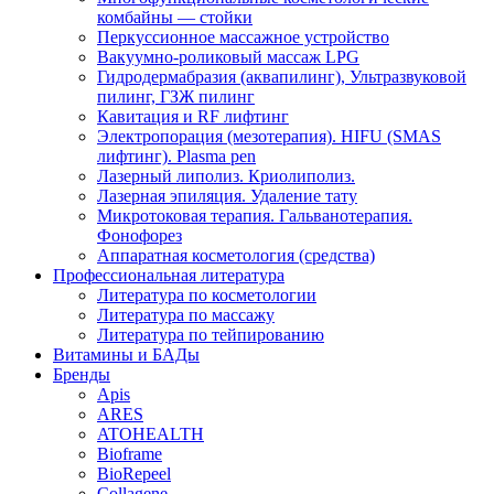
комбайны — стойки
Перкуссионное массажное устройство
Вакуумно-роликовый массаж LPG
Гидродермабразия (аквапилинг), Ультразвуковой
пилинг, ГЗЖ пилинг
Кавитация и RF лифтинг
Электропорация (мезотерапия). HIFU (SMAS
лифтинг). Plasma pen
Лазерный липолиз. Криолиполиз.
Лазерная эпиляция. Удаление тату
Микротоковая терапия. Гальванотерапия.
Фонофорез
Аппаратная косметология (средства)
Профессиональная литература
Литература по косметологии
Литература по массажу
Литература по тейпированию
Витамины и БАДы
Бренды
Apis
ARES
ATOHEALTH
Bioframe
BioRepeel
Collagene