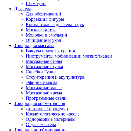
Шампуни
Для тела
Для обёртываний
Коррекция фигуры
Крема и масла для тела и рук
Маски для тела
Молочко и эмульсии
Очищение и уход
Товары для массажа
Вакуум и мокса-терапия
Инструменты мобилизации мягких тканей
Массажные столы
Массажные стулья
Скребки Гуаша
Стоунтерапия и акупунктура.
Эфирные масла
Массажные масла
Массажные крема
Программные свечи
Товары для косметологов
До и после процедур
Косметологические кресла
Одноразовые материалы
Стулья мастера
Товары для тейпирования