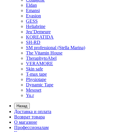
Eldan
Emansi
Evasion
GESS
Heliabrine
Jeu’Demeure
KOREATIDA
SH-RD
SM professional (Stella Marina)
The Vitamin House
TheraphytoAbel
VERAMORE
Skin safe
T-max tape
Physiotape
Dynamic Tape
Mesoset
Yu.r
Назад
Доставка и оплата
Возврат товара
О магазине
Профессионалам