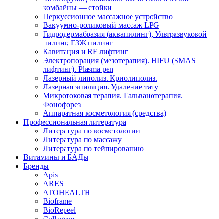
комбайны — стойки
Перкуссионное массажное устройство
Вакуумно-роликовый массаж LPG
Гидродермабразия (аквапилинг), Ультразвуковой
пилинг, ГЗЖ пилинг
Кавитация и RF лифтинг
Электропорация (мезотерапия). HIFU (SMAS
лифтинг). Plasma pen
Лазерный липолиз. Криолиполиз.
Лазерная эпиляция. Удаление тату
Микротоковая терапия. Гальванотерапия.
Фонофорез
Аппаратная косметология (средства)
Профессиональная литература
Литература по косметологии
Литература по массажу
Литература по тейпированию
Витамины и БАДы
Бренды
Apis
ARES
ATOHEALTH
Bioframe
BioRepeel
Collagene