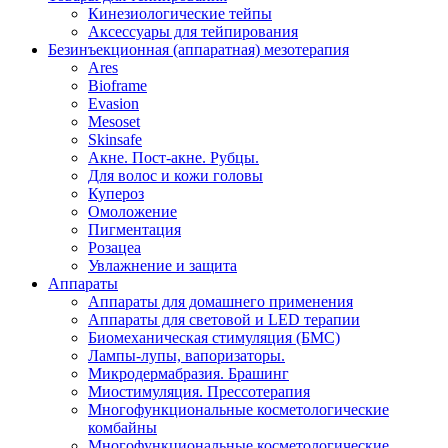
Кинезиологические тейпы
Аксессуары для тейпирования
Безинъекционная (аппаратная) мезотерапия
Ares
Bioframe
Evasion
Mesoset
Skinsafe
Акне. Пост-акне. Рубцы.
Для волос и кожи головы
Купероз
Омоложение
Пигментация
Розацеа
Увлажнение и защита
Аппараты
Аппараты для домашнего применения
Аппараты для световой и LED терапии
Биомеханическая стимуляция (БМС)
Лампы-лупы, вапоризаторы.
Микродермабразия. Брашинг
Миостимуляция. Прессотерапия
Многофункциональные косметологические
комбайны
Многофункциональные косметологические