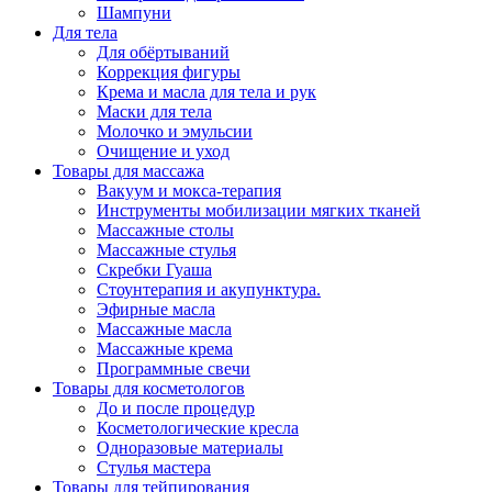
Шампуни
Для тела
Для обёртываний
Коррекция фигуры
Крема и масла для тела и рук
Маски для тела
Молочко и эмульсии
Очищение и уход
Товары для массажа
Вакуум и мокса-терапия
Инструменты мобилизации мягких тканей
Массажные столы
Массажные стулья
Скребки Гуаша
Стоунтерапия и акупунктура.
Эфирные масла
Массажные масла
Массажные крема
Программные свечи
Товары для косметологов
До и после процедур
Косметологические кресла
Одноразовые материалы
Стулья мастера
Товары для тейпирования