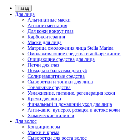
Назад
Для лица
Альгинатные маски
Антипигментация
Для кожи вокруг глаз
Карбокситерапия
Маски для лица
Матрица омоложения лица Stella Marina
Омолаживающие средства и anti-age линии
Очищающие средства для лица
Патчи для глаз
Помады и бальзамы для губ
Солнцезащитные средства
Сыворотки и тоники для лица
Тональные средства
Увлажнение, питание, регенерация кожи
Крема для лица
Финальный и домашний уход для лица
Анти-акне, купероз, розацеа и детокс кожи
Химические пилинги
Для волос
Кондиционеры
Маски и крема
Сыворотки для роста волос