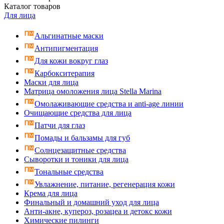
Каталог
товаров
Для лица
Альгинатные маски
Антипигментация
Для кожи вокруг глаз
Карбокситерапия
Маски для лица
Матрица омоложения лица Stella Marina
Омолаживающие средства и anti-age линии
Очищающие средства для лица
Патчи для глаз
Помады и бальзамы для губ
Солнцезащитные средства
Сыворотки и тоники для лица
Тональные средства
Увлажнение, питание, регенерация кожи
Крема для лица
Финальный и домашний уход для лица
Анти-акне, купероз, розацеа и детокс кожи
Химические пилинги