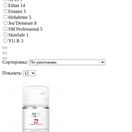
Eldan
14
Emansi
3
Heliabrine
5
Jeu’Demeure
8
SM Professional
5
SkinSafe
1
YU.R
3
Сортировка:
Показать: