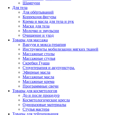
Шампуни
Для тела
Для обёртываний
Коррекция фигуры
Крема и масла для тела и рук
Маски для тела
Молочко и эмульсии
Очищение и уход
Товары для массажа
Вакуум и мокса-терапия
Инструменты мобилизации мягких тканей
Массажные столы
Массажные стулья
Скребки Гуаша
Стоунтерапия и акупунктура.
Эфирные масла
Массажные масла
Массажные крема
Программные свечи
Товары для косметологов
До и после процедур
Косметологические кресла
Одноразовые материалы
Стулья мастера
Товары для тейпирования