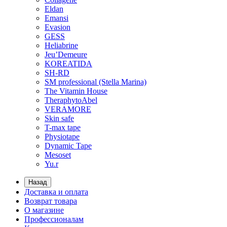
Eldan
Emansi
Evasion
GESS
Heliabrine
Jeu’Demeure
KOREATIDA
SH-RD
SM professional (Stella Marina)
The Vitamin House
TheraphytoAbel
VERAMORE
Skin safe
T-max tape
Physiotape
Dynamic Tape
Mesoset
Yu.r
Назад
Доставка и оплата
Возврат товара
О магазине
Профессионалам