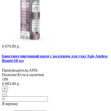
6 670.00 р.
Биостимулирующий крем с роллером для глаз Apis Ageless
Beauty10 мл
Производитель:
APIS
Наличие:
Есть в наличии
100
6 003.00 р.
+
-
В корзину