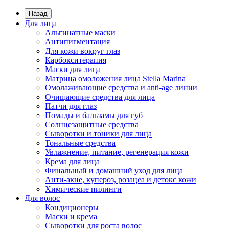
Назад
Для лица
Альгинатные маски
Антипигментация
Для кожи вокруг глаз
Карбокситерапия
Маски для лица
Матрица омоложения лица Stella Marina
Омолаживающие средства и anti-age линии
Очищающие средства для лица
Патчи для глаз
Помады и бальзамы для губ
Солнцезащитные средства
Сыворотки и тоники для лица
Тональные средства
Увлажнение, питание, регенерация кожи
Крема для лица
Финальный и домашний уход для лица
Анти-акне, купероз, розацеа и детокс кожи
Химические пилинги
Для волос
Кондиционеры
Маски и крема
Сыворотки для роста волос