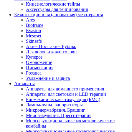
Кинезиологические тейпы
Аксессуары для тейпирования
Безинъекционная (аппаратная) мезотерапия
Ares
Bioframe
Evasion
Mesoset
Skinsafe
Акне. Пост-акне. Рубцы.
Для волос и кожи головы
Купероз
Омоложение
Пигментация
Розацеа
Увлажнение и защита
Аппараты
Аппараты для домашнего применения
Аппараты для световой и LED терапии
Биомеханическая стимуляция (БМС)
Лампы-лупы, вапоризаторы.
Микродермабразия. Брашинг
Миостимуляция. Прессотерапия
Многофункциональные косметологические
комбайны
Многофункциональные косметологические