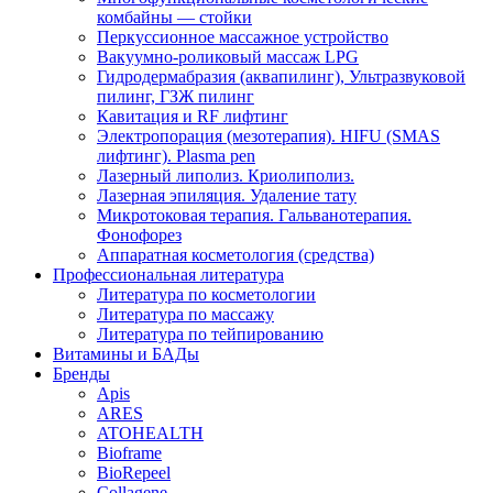
комбайны — стойки
Перкуссионное массажное устройство
Вакуумно-роликовый массаж LPG
Гидродермабразия (аквапилинг), Ультразвуковой
пилинг, ГЗЖ пилинг
Кавитация и RF лифтинг
Электропорация (мезотерапия). HIFU (SMAS
лифтинг). Plasma pen
Лазерный липолиз. Криолиполиз.
Лазерная эпиляция. Удаление тату
Микротоковая терапия. Гальванотерапия.
Фонофорез
Аппаратная косметология (средства)
Профессиональная литература
Литература по косметологии
Литература по массажу
Литература по тейпированию
Витамины и БАДы
Бренды
Apis
ARES
ATOHEALTH
Bioframe
BioRepeel
Collagene