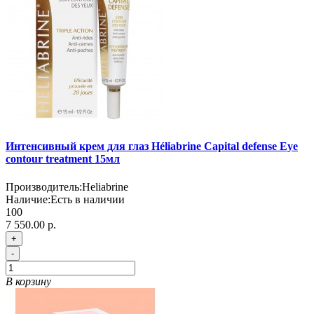
Интенсивный крем для глаз Héliabrine Capital defense Eye
contour treatment 15мл
Производитель:
Heliabrine
Наличие:
Есть в наличии
100
7 550.00 р.
+
-
В корзину