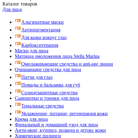
Каталог
товаров
Для лица
Альгинатные маски
Антипигментация
Для кожи вокруг глаз
Карбокситерапия
Маски для лица
Матрица омоложения лица Stella Marina
Омолаживающие средства и anti-age линии
Очищающие средства для лица
Патчи для глаз
Помады и бальзамы для губ
Солнцезащитные средства
Сыворотки и тоники для лица
Тональные средства
Увлажнение, питание, регенерация кожи
Крема для лица
Финальный и домашний уход для лица
Анти-акне, купероз, розацеа и детокс кожи
Химические пилинги