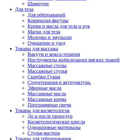
Шампуни
Для тела
Для обёртываний
Коррекция фигуры
Крема и масла для тела и рук
Маски для тела
Молочко и эмульсии
Очищение и уход
Товары для массажа
Вакуум и мокса-терапия
Инструменты мобилизации мягких тканей
Массажные столы
Массажные стулья
Скребки Гуаша
Стоунтерапия и акупунктура.
Эфирные масла
Массажные масла
Массажные крема
Программные свечи
Товары для косметологов
До и после процедур
Косметологические кресла
Одноразовые материалы
Стулья мастера
Товары для тейпирования