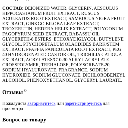
СОСТАВ:
DEIONIZED WATER, GLYCERIN, AESCULUS
HIPPOCASTANUM FRUIT EXTRACT, RUSCUS
ACULEATUS ROOT EXTRACT, SAMBUCUS NIGRA FRUIT
EXTRACT, GINKGO BILOBA LEAF EXTRACT,
TROXERUTIN, HEDERA HELIX EXTRACT, POLYGONUM
FAGOPYRUM SEED EXTRACT, BABASSU OIL
GLYCERETH-8 ESTERS, ETHOXYDIGLYCOL, BUTYLENE
GLYCOL, PTYCHOPETALUM OLACDIDES BARK/STEM
EXTRACT, PFAFFIA PANICULATA ROOT EXTRACT, PEG-
40 HYDROGENATED CASTOR OIL, TRICHILIA CATIGUA
EXTRACT, ACRYLATES/C10-30 ALKYL ACRYLATE
CROSSPOLYMER, TREHALOSE, POLYSORBATE-20,
SODIUM HYALURONATE, FRAGRANCE, SODIUM
HYDROXIDE, SODIUM GLUCONATE, DICHLOROBENZYL
ALCOHOL, PHENOXYETHANOL, GLYCERYL LAURATE.
0
Отзывы
Пожалуйста
авторизуйтесь
или
зарегистрируйтесь
для
просмотра
Вопрос по товару