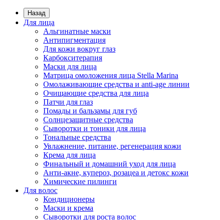
Назад
Для лица
Альгинатные маски
Антипигментация
Для кожи вокруг глаз
Карбокситерапия
Маски для лица
Матрица омоложения лица Stella Marina
Омолаживающие средства и anti-age линии
Очищающие средства для лица
Патчи для глаз
Помады и бальзамы для губ
Солнцезащитные средства
Сыворотки и тоники для лица
Тональные средства
Увлажнение, питание, регенерация кожи
Крема для лица
Финальный и домашний уход для лица
Анти-акне, купероз, розацеа и детокс кожи
Химические пилинги
Для волос
Кондиционеры
Маски и крема
Сыворотки для роста волос