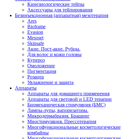
Кинезиологические тейпы
Аксессуары для тейпирования
Безинъекционная (аппаратная) мезотерапия
Ares
Bioframe
Evasion
Mesoset
Skinsafe
Акне. Пост-акне. Рубцы.
Для волос и кожи головы
Купероз
Омоложение
Пигментация
Розацеа
Увлажнение и защита
Аппараты
Аппараты для домашнего применения
Аппараты для световой и LED терапии
Биомеханическая стимуляция (БМС)
Лампы-лупы, вапоризаторы.
Микродермабразия. Брашинг
Миостимуляция. Прессотерапия
Многофункциональные косметологические
комбайны
Многофункциональные косметологические