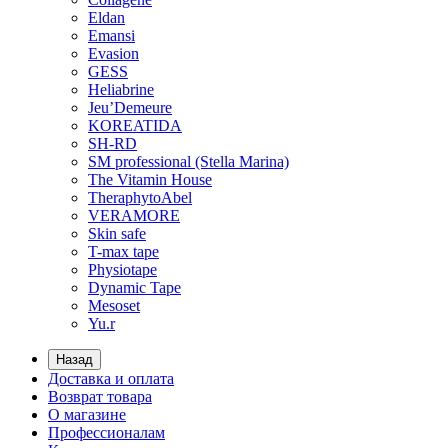
Eldan
Emansi
Evasion
GESS
Heliabrine
Jeu’Demeure
KOREATIDA
SH-RD
SM professional (Stella Marina)
The Vitamin House
TheraphytoAbel
VERAMORE
Skin safe
T-max tape
Physiotape
Dynamic Tape
Mesoset
Yu.r
Назад
Доставка и оплата
Возврат товара
О магазине
Профессионалам