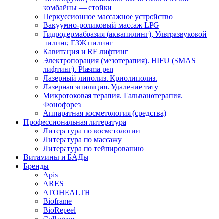
комбайны — стойки
Перкуссионное массажное устройство
Вакуумно-роликовый массаж LPG
Гидродермабразия (аквапилинг), Ультразвуковой
пилинг, ГЗЖ пилинг
Кавитация и RF лифтинг
Электропорация (мезотерапия). HIFU (SMAS
лифтинг). Plasma pen
Лазерный липолиз. Криолиполиз.
Лазерная эпиляция. Удаление тату
Микротоковая терапия. Гальванотерапия.
Фонофорез
Аппаратная косметология (средства)
Профессиональная литература
Литература по косметологии
Литература по массажу
Литература по тейпированию
Витамины и БАДы
Бренды
Apis
ARES
ATOHEALTH
Bioframe
BioRepeel
Collagene