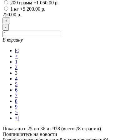
200 грамм
+1 050.00 р.
1 кг
+5 200.00 р.
250.00 р.
+
-
В корзину
|<
<
1
2
3
4
5
6
7
8
9
>
>|
Показано с 25 по 36 из 928 (всего 78 страниц)
Подпишитесь на новости
Будьте в курсе новых акций и спецпредложений!