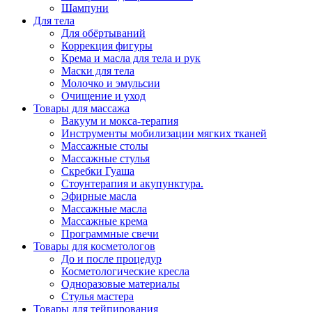
Шампуни
Для тела
Для обёртываний
Коррекция фигуры
Крема и масла для тела и рук
Маски для тела
Молочко и эмульсии
Очищение и уход
Товары для массажа
Вакуум и мокса-терапия
Инструменты мобилизации мягких тканей
Массажные столы
Массажные стулья
Скребки Гуаша
Стоунтерапия и акупунктура.
Эфирные масла
Массажные масла
Массажные крема
Программные свечи
Товары для косметологов
До и после процедур
Косметологические кресла
Одноразовые материалы
Стулья мастера
Товары для тейпирования