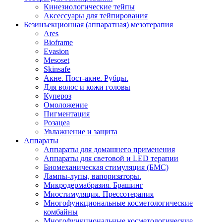
Кинезиологические тейпы
Аксессуары для тейпирования
Безинъекционная (аппаратная) мезотерапия
Ares
Bioframe
Evasion
Mesoset
Skinsafe
Акне. Пост-акне. Рубцы.
Для волос и кожи головы
Купероз
Омоложение
Пигментация
Розацеа
Увлажнение и защита
Аппараты
Аппараты для домашнего применения
Аппараты для световой и LED терапии
Биомеханическая стимуляция (БМС)
Лампы-лупы, вапоризаторы.
Микродермабразия. Брашинг
Миостимуляция. Прессотерапия
Многофункциональные косметологические
комбайны
Многофункциональные косметологические