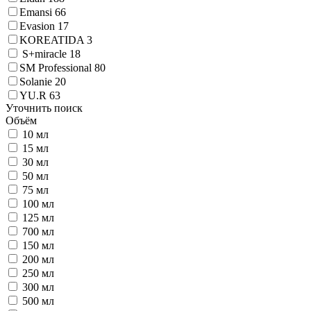
Emansi
66
Evasion
17
KOREATIDA
3
S+miracle
18
SM Professional
80
Solanie
20
YU.R
63
Уточнить поиск
Объём
10 мл
15 мл
30 мл
50 мл
75 мл
100 мл
125 мл
700 мл
150 мл
200 мл
250 мл
300 мл
500 мл