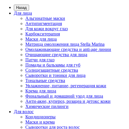
Назад
Для лица
Альгинатные маски
Антипигментация
Для кожи вокруг глаз
Карбокситерапия
Маски для лица
Матрица омоложения лица Stella Marina
Омолаживающие средства и anti-age линии
Очищающие средства для лица
Патчи для глаз
Помады и бальзамы для губ
Солнцезащитные средства
Сыворотки и тоники для лица
Тональные средства
Увлажнение, питание, регенерация кожи
Крема для лица
Финальный и домашний уход для лица
Анти-акне, купероз, розацеа и детокс кожи
Химические пилинги
Для волос
Кондиционеры
Маски и крема
Сыворотки для роста волос