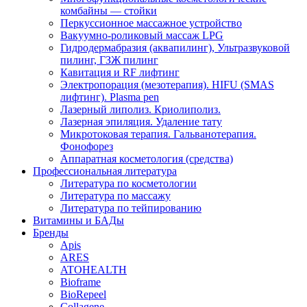
комбайны — стойки
Перкуссионное массажное устройство
Вакуумно-роликовый массаж LPG
Гидродермабразия (аквапилинг), Ультразвуковой
пилинг, ГЗЖ пилинг
Кавитация и RF лифтинг
Электропорация (мезотерапия). HIFU (SMAS
лифтинг). Plasma pen
Лазерный липолиз. Криолиполиз.
Лазерная эпиляция. Удаление тату
Микротоковая терапия. Гальванотерапия.
Фонофорез
Аппаратная косметология (средства)
Профессиональная литература
Литература по косметологии
Литература по массажу
Литература по тейпированию
Витамины и БАДы
Бренды
Apis
ARES
ATOHEALTH
Bioframe
BioRepeel
Collagene