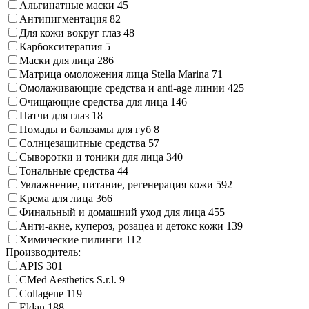
Альгинатные маски
45
Антипигментация
82
Для кожи вокруг глаз
48
Карбокситерапия
5
Маски для лица
286
Матрица омоложения лица Stella Marina
71
Омолаживающие средства и anti-age линии
425
Очищающие средства для лица
146
Патчи для глаз
18
Помады и бальзамы для губ
8
Солнцезащитные средства
57
Сыворотки и тоники для лица
340
Тональные средства
44
Увлажнение, питание, регенерация кожи
592
Крема для лица
366
Финальный и домашний уход для лица
455
Анти-акне, купероз, розацеа и детокс кожи
139
Химические пилинги
112
Производитель:
APIS
301
CMed Aesthetics S.r.l.
9
Collagene
119
Eldan
188