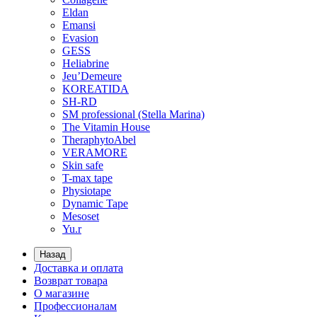
Eldan
Emansi
Evasion
GESS
Heliabrine
Jeu’Demeure
KOREATIDA
SH-RD
SM professional (Stella Marina)
The Vitamin House
TheraphytoAbel
VERAMORE
Skin safe
T-max tape
Physiotape
Dynamic Tape
Mesoset
Yu.r
Назад
Доставка и оплата
Возврат товара
О магазине
Профессионалам