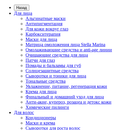
Назад
Для лица
Альгинатные маски
Антипигментация
Для кожи вокруг глаз
Карбокситерапия
Маски для лица
Матрица омоложения лица Stella Marina
Омолаживающие средства и anti-age линии
Очищающие средства для лица
Патчи для глаз
Помады и бальзамы для губ
Солнцезащитные средства
Сыворотки и тоники для лица
Тональные средства
Увлажнение, питание, регенерация кожи
Крема для лица
Финальный и домашний уход для лица
Анти-акне, купероз, розацеа и детокс кожи
Химические пилинги
Для волос
Кондиционеры
Маски и крема
Сыворотки для роста волос