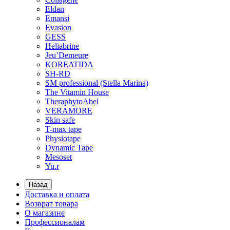
Eldan
Emansi
Evasion
GESS
Heliabrine
Jeu’Demeure
KOREATIDA
SH-RD
SM professional (Stella Marina)
The Vitamin House
TheraphytoAbel
VERAMORE
Skin safe
T-max tape
Physiotape
Dynamic Tape
Mesoset
Yu.r
Назад
Доставка и оплата
Возврат товара
О магазине
Профессионалам