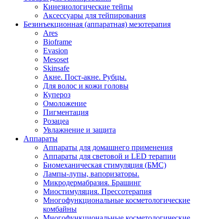
Кинезиологические тейпы
Аксессуары для тейпирования
Безинъекционная (аппаратная) мезотерапия
Ares
Bioframe
Evasion
Mesoset
Skinsafe
Акне. Пост-акне. Рубцы.
Для волос и кожи головы
Купероз
Омоложение
Пигментация
Розацеа
Увлажнение и защита
Аппараты
Аппараты для домашнего применения
Аппараты для световой и LED терапии
Биомеханическая стимуляция (БМС)
Лампы-лупы, вапоризаторы.
Микродермабразия. Брашинг
Миостимуляция. Прессотерапия
Многофункциональные косметологические
комбайны
Многофункциональные косметологические