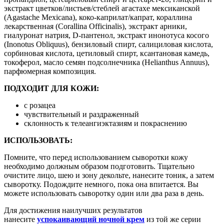
экстракт цветков/листьев/стеблей агастахе мексиканской
(Agastache Mexicana), коко-каприлат/капрат, кораллина
лекарственная (Corallina Officinalis), экстракт арники,
гиалуронат натрия, D-пантенол, экстракт инонотуса косого
(Inonotus Obliquus), бензиловый спирт, салициловая кислота,
сорбиновая кислота, цетиловый спирт, ксантановая камедь,
токоферол, масло семян подсолнечника (Helianthus Annuus),
парфюмерная композиция.
ПОДХОДИТ ДЛЯ КОЖИ:
с розацеа
чувствительный и раздраженный
склонность к телеангиэктазиям и покраснению
ИСПОЛЬЗОВАТЬ:
Помните, что перед использованием сыворотки кожу
необходимо должным образом подготовить. Тщательно
очистите лицо, шею и зону декольте, нанесите тоник, а затем
сыворотку. Подождите немного, пока она впитается. Вы
можете использовать сыворотку один или два раза в день.
Для достижения наилучших результатов
нанесите
успокаивающий ночной крем
из той же серии