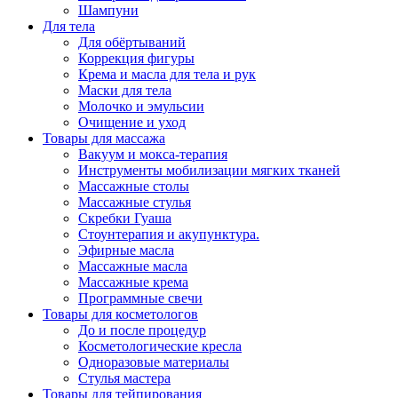
Шампуни
Для тела
Для обёртываний
Коррекция фигуры
Крема и масла для тела и рук
Маски для тела
Молочко и эмульсии
Очищение и уход
Товары для массажа
Вакуум и мокса-терапия
Инструменты мобилизации мягких тканей
Массажные столы
Массажные стулья
Скребки Гуаша
Стоунтерапия и акупунктура.
Эфирные масла
Массажные масла
Массажные крема
Программные свечи
Товары для косметологов
До и после процедур
Косметологические кресла
Одноразовые материалы
Стулья мастера
Товары для тейпирования