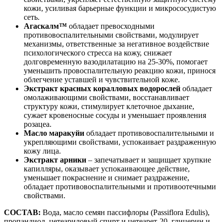
кожи, усиливая барьерные функции и микрососудистую
сеть.
Агаскалм™
обладает превосходными
противовоспалительными свойствами, модулирует
механизмы, ответственные за негативное воздействие
психологического стресса на кожу, снижает
долговременную вазодилатацию на 25-30%, помогает
уменьшить провоспалительную реакцию кожи, принося
облегчение уставшей и чувствительной коже.
Экстракт красных коралловых водорослей
обладает
омолаживающими свойствами, восстанавливает
структуру кожи, стимулирует клеточное дыхание,
сужает кровеносные сосуды и уменьшает проявления
розацеа.
Масло маракуйи
обладает противовоспалительными и
укрепляющими свойствами, успокаивает раздраженную
кожу лица.
Экстракт арники
– запечатывает и защищает хрупкие
капилляры, оказывает успокаивающее действие,
уменьшает покраснение и снимает раздражение,
обладает противовоспалительными и противоотечными
свойствами.
СОСТАВ:
Вода, масло семян пассифлоры (Passiflora Edulis),
пропандиол, цетеариловый спирт и цетеарет-20, глицерин и