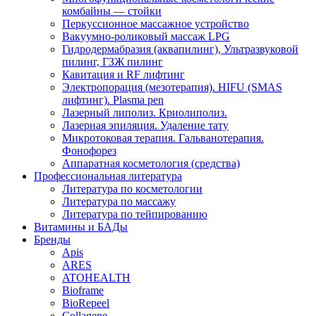
комбайны — стойки
Перкуссионное массажное устройство
Вакуумно-роликовый массаж LPG
Гидродермабразия (аквапилинг), Ультразвуковой
пилинг, ГЗЖ пилинг
Кавитация и RF лифтинг
Электропорация (мезотерапия). HIFU (SMAS
лифтинг). Plasma pen
Лазерный липолиз. Криолиполиз.
Лазерная эпиляция. Удаление тату
Микротоковая терапия. Гальванотерапия.
Фонофорез
Аппаратная косметология (средства)
Профессиональная литература
Литература по косметологии
Литература по массажу
Литература по тейпированию
Витамины и БАДы
Бренды
Apis
ARES
ATOHEALTH
Bioframe
BioRepeel
Collagene