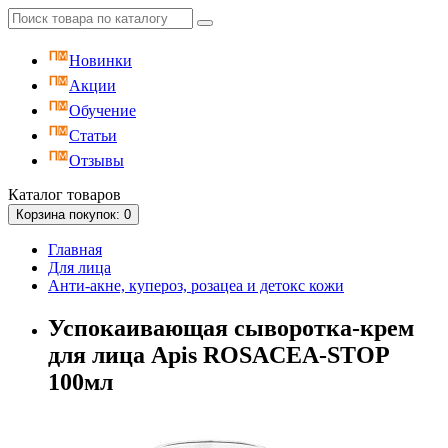
Новинки
Акции
Обучение
Статьи
Отзывы
Каталог
товаров
Корзина
покупок
: 0
Главная
Для лица
Анти-акне, купероз, розацеа и детокс кожи
Успокаивающая сыворотка-крем
для лица Apis ROSACEA-STOP
100мл