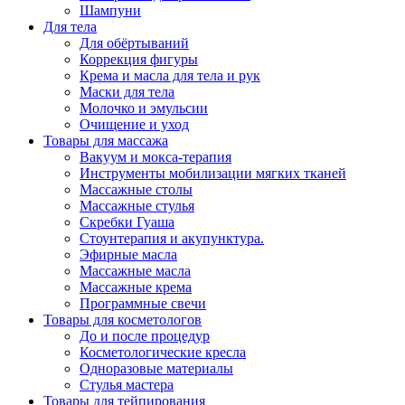
Шампуни
Для тела
Для обёртываний
Коррекция фигуры
Крема и масла для тела и рук
Маски для тела
Молочко и эмульсии
Очищение и уход
Товары для массажа
Вакуум и мокса-терапия
Инструменты мобилизации мягких тканей
Массажные столы
Массажные стулья
Скребки Гуаша
Стоунтерапия и акупунктура.
Эфирные масла
Массажные масла
Массажные крема
Программные свечи
Товары для косметологов
До и после процедур
Косметологические кресла
Одноразовые материалы
Стулья мастера
Товары для тейпирования