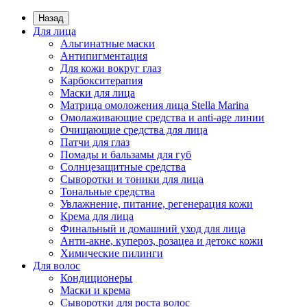
Назад
Для лица
Альгинатные маски
Антипигментация
Для кожи вокруг глаз
Карбокситерапия
Маски для лица
Матрица омоложения лица Stella Marina
Омолаживающие средства и anti-age линии
Очищающие средства для лица
Патчи для глаз
Помады и бальзамы для губ
Солнцезащитные средства
Сыворотки и тоники для лица
Тональные средства
Увлажнение, питание, регенерация кожи
Крема для лица
Финальный и домашний уход для лица
Анти-акне, купероз, розацеа и детокс кожи
Химические пилинги
Для волос
Кондиционеры
Маски и крема
Сыворотки для роста волос