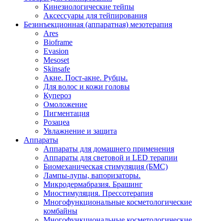
Кинезиологические тейпы
Аксессуары для тейпирования
Безинъекционная (аппаратная) мезотерапия
Ares
Bioframe
Evasion
Mesoset
Skinsafe
Акне. Пост-акне. Рубцы.
Для волос и кожи головы
Купероз
Омоложение
Пигментация
Розацеа
Увлажнение и защита
Аппараты
Аппараты для домашнего применения
Аппараты для световой и LED терапии
Биомеханическая стимуляция (БМС)
Лампы-лупы, вапоризаторы.
Микродермабразия. Брашинг
Миостимуляция. Прессотерапия
Многофункциональные косметологические
комбайны
Многофункциональные косметологические