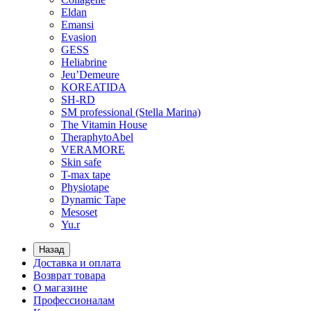
Eldan
Emansi
Evasion
GESS
Heliabrine
Jeu’Demeure
KOREATIDA
SH-RD
SM professional (Stella Marina)
The Vitamin House
TheraphytoAbel
VERAMORE
Skin safe
T-max tape
Physiotape
Dynamic Tape
Mesoset
Yu.r
Назад
Доставка и оплата
Возврат товара
О магазине
Профессионалам