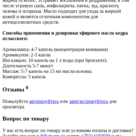
жирность волос. Устраняет воспаления и раздражения, в том
числе угревую сыпь, инфильтраты, пятна, зуд, красноту,
экземы и псориаза. Масло подходит для ухода за жирной
кожей и является отличным компонентом для
антицеллюлитных средств.
Способы применения и дозировки эфирного масло кедра
атласского:
Аромалампа: 4­-7 капель (концентрация внимания)
Аромакулон: 2-3 капли
Ингаляции: 10 капель на 1 л воды (при бронхите).
Длительность 5-7 минут
Массаж: 5-7 капель на 15 мл масла-основы.
Компрессы: 5 капель
0
Отзывы
Пожалуйста
авторизуйтесь
или
зарегистрируйтесь
для
просмотра
Вопрос по товару
У вас есть вопрос по товару или условиям оплаты и доставки?
Задайте его нам в
Whatsapp
на номер
+79214183939
и мы