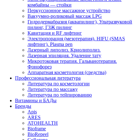
комбайны — стойки
Перкуссионное массажное устройство
Вакуумно-роликовый массаж LPG
Гидродермабразия (аквапилинг), Ультразвуковой
пилинг, ГЗЖ пилинг
Кавитация и RF лифтинг
Электропорация (мезотерапия). HIFU (SMAS
лифтинг). Plasma pen
Лазерный липолиз. Криолиполиз.
Лазерная эпиляция. Удаление тату
Микротоковая терапия. Гальванотерапия.
Фонофорез
Аппаратная косметология (средства)
Профессиональная литература
Литература по косметологии
Литература по массажу
Литература по тейпированию
Витамины и БАДы
Бренды
Apis
ARES
ATOHEALTH
Bioframe
BioRepeel
Collagene