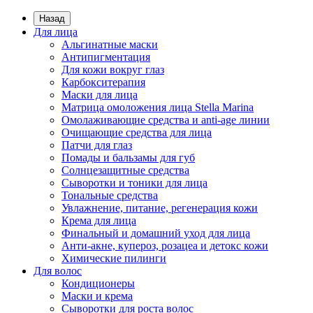
Назад
Для лица
Альгинатные маски
Антипигментация
Для кожи вокруг глаз
Карбокситерапия
Маски для лица
Матрица омоложения лица Stella Marina
Омолаживающие средства и anti-age линии
Очищающие средства для лица
Патчи для глаз
Помады и бальзамы для губ
Солнцезащитные средства
Сыворотки и тоники для лица
Тональные средства
Увлажнение, питание, регенерация кожи
Крема для лица
Финальный и домашний уход для лица
Анти-акне, купероз, розацеа и детокс кожи
Химические пилинги
Для волос
Кондиционеры
Маски и крема
Сыворотки для роста волос