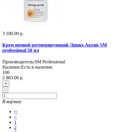
3 100.00 р.
Крем ночной регенерирующий Липид-Актив SM
professional 50 мл
Производитель:
SM Professional
Наличие:
Есть в наличии
100
2 883.00 р.
+
-
В корзину
|<
<
1
2