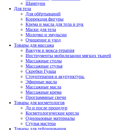
Шампуни
Для тела
Для обёртываний
Коррекция фигуры
Крема и масла для тела и рук
Маски для тела
Молочко и эмульсии
Очищение и уход
Товары для массажа
Вакуум и мокса-терапия
Инструменты мобилизации мягких тканей
Массажные столы
Массажные стулья
Скребки Гуаша
Стоунтерапия и акупунктура.
Эфирные масла
Массажные масла
Массажные крема
Программные свечи
Товары для косметологов
До и после процедур
Косметологические кресла
Одноразовые материалы
Стулья мастера
Товары для тейпирования