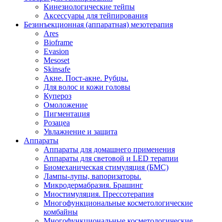
Кинезиологические тейпы
Аксессуары для тейпирования
Безинъекционная (аппаратная) мезотерапия
Ares
Bioframe
Evasion
Mesoset
Skinsafe
Акне. Пост-акне. Рубцы.
Для волос и кожи головы
Купероз
Омоложение
Пигментация
Розацеа
Увлажнение и защита
Аппараты
Аппараты для домашнего применения
Аппараты для световой и LED терапии
Биомеханическая стимуляция (БМС)
Лампы-лупы, вапоризаторы.
Микродермабразия. Брашинг
Миостимуляция. Прессотерапия
Многофункциональные косметологические
комбайны
Многофункциональные косметологические