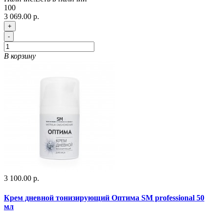
100
3 069.00 р.
+
-
В корзину
3 100.00 р.
Крем дневной тонизирующий Оптима SM professional 50
мл