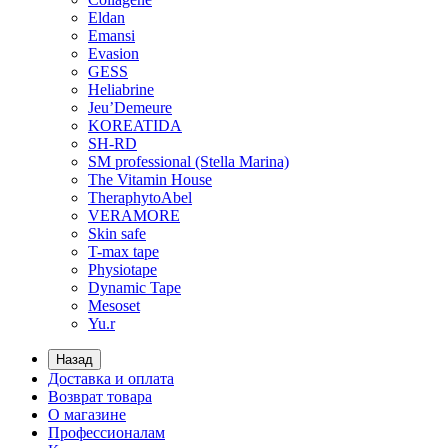
Eldan
Emansi
Evasion
GESS
Heliabrine
Jeu’Demeure
KOREATIDA
SH-RD
SM professional (Stella Marina)
The Vitamin House
TheraphytoAbel
VERAMORE
Skin safe
T-max tape
Physiotape
Dynamic Tape
Mesoset
Yu.r
Назад
Доставка и оплата
Возврат товара
О магазине
Профессионалам