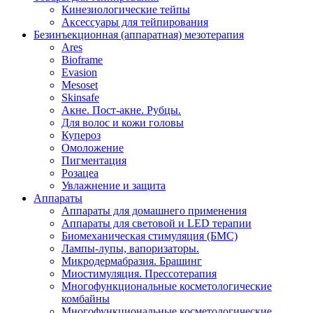
Кинезиологические тейпы
Аксессуары для тейпирования
Безинъекционная (аппаратная) мезотерапия
Ares
Bioframe
Evasion
Mesoset
Skinsafe
Акне. Пост-акне. Рубцы.
Для волос и кожи головы
Купероз
Омоложение
Пигментация
Розацеа
Увлажнение и защита
Аппараты
Аппараты для домашнего применения
Аппараты для световой и LED терапии
Биомеханическая стимуляция (БМС)
Лампы-лупы, вапоризаторы.
Микродермабразия. Брашинг
Миостимуляция. Прессотерапия
Многофункциональные косметологические
комбайны
Многофункциональные косметологические