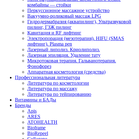
комбайны — стойки
Перкуссионное массажное устройство
Вакуумно-роликовый массаж LPG
Гидродермабразия (аквапилинг), Ультразвуковой
пилинг, ГЗЖ пилинг
Кавитация и RF лифтинг
Электропорация (мезотерапия). HIFU (SMAS
лифтинг). Plasma pen
Лазерный липолиз. Криолиполиз.
Лазерная эпиляция. Удаление тату
Микротоковая терапия. Гальванотерапия.
Фонофорез
Аппаратная косметология (средства)
Профессиональная литература
Литература по косметологии
Литература по массажу
Литература по тейпированию
Витамины и БАДы
Бренды
Apis
ARES
ATOHEALTH
Bioframe
BioRepeel
Collagene