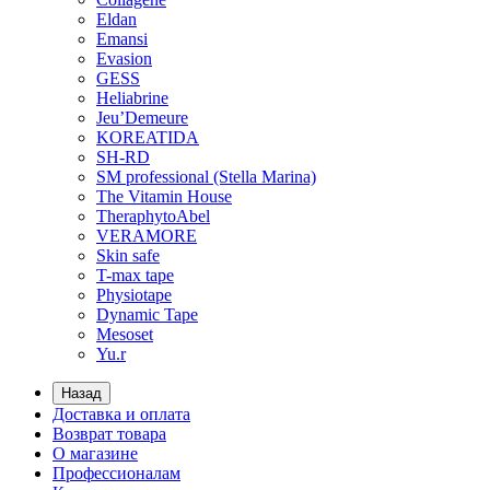
Eldan
Emansi
Evasion
GESS
Heliabrine
Jeu’Demeure
KOREATIDA
SH-RD
SM professional (Stella Marina)
The Vitamin House
TheraphytoAbel
VERAMORE
Skin safe
T-max tape
Physiotape
Dynamic Tape
Mesoset
Yu.r
Назад
Доставка и оплата
Возврат товара
О магазине
Профессионалам