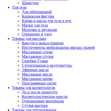
Шампуни
Для тела
Для обёртываний
Коррекция фигуры
Крема и масла для тела и рук
Маски для тела
Молочко и эмульсии
Очищение и уход
Товары для массажа
Вакуум и мокса-терапия
Инструменты мобилизации мягких тканей
Массажные столы
Массажные стулья
Скребки Гуаша
Стоунтерапия и акупунктура.
Эфирные масла
Массажные масла
Массажные крема
Программные свечи
Товары для косметологов
До и после процедур
Косметологические кресла
Одноразовые материалы
Стулья мастера
Товары для тейпирования