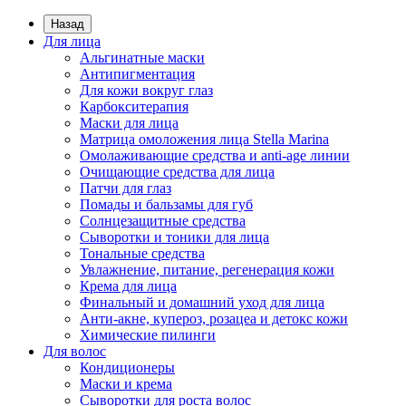
Назад
Для лица
Альгинатные маски
Антипигментация
Для кожи вокруг глаз
Карбокситерапия
Маски для лица
Матрица омоложения лица Stella Marina
Омолаживающие средства и anti-age линии
Очищающие средства для лица
Патчи для глаз
Помады и бальзамы для губ
Солнцезащитные средства
Сыворотки и тоники для лица
Тональные средства
Увлажнение, питание, регенерация кожи
Крема для лица
Финальный и домашний уход для лица
Анти-акне, купероз, розацеа и детокс кожи
Химические пилинги
Для волос
Кондиционеры
Маски и крема
Сыворотки для роста волос