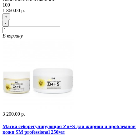
100
1 860.00 р.
+
-
В корзину
3 200.00 р.
Маска себорегулирующая Zn+S для жирной и проблемной
кожи SM professional 250мл